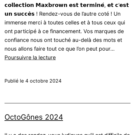
𝗰𝗼𝗹𝗹𝗲𝗰𝘁𝗶𝗼𝗻 𝗠𝗮𝘅𝗯𝗿𝗼𝘄𝗻 𝗲𝘀𝘁 𝘁𝗲𝗿𝗺𝗶𝗻𝗲́, 𝗲𝘁 𝗰’𝗲𝘀𝘁
𝘂𝗻 𝘀𝘂𝗰𝗰𝗲̀𝘀 ! Rendez-vous de l’autre coté ! Un
immense merci à toutes celles et à tous ceux qui
ont participé à ce financement. Vos marques de
confiance nous ont touché au-delà des mots et
nous allons faire tout ce que l’on peut pour…
La
Poursuivre la lecture
collection
Maxbrown
Publié le
4 octobre 2024
est
financé
OctoGônes 2024