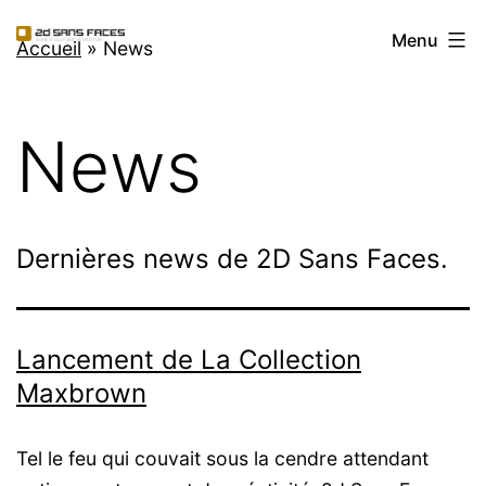
Aller
2d
Menu
au
Accueil
»
News
Sans
contenu
Faces
News
Dernières news de 2D Sans Faces.
Lancement de La Collection
Maxbrown
Tel le feu qui couvait sous la cendre attendant