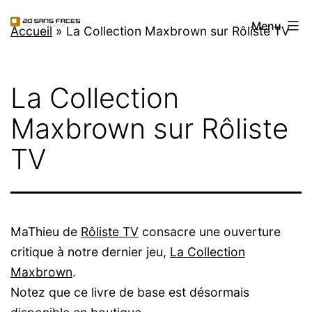
Aller
2d
Menu
au
Accueil
»
La Collection Maxbrown sur Rôliste TV
Sans
contenu
Faces
La Collection
Maxbrown sur Rôliste
TV
MaThieu de
Rôliste TV
consacre une ouverture
critique à notre dernier jeu,
La Collection
Maxbrown
.
Notez que ce livre de base est désormais