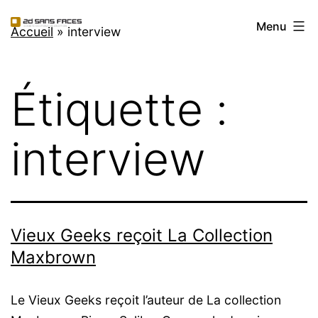
Aller
2d
Menu
au
Accueil
»
interview
Sans
contenu
Faces
Étiquette :
interview
Vieux Geeks reçoit La Collection
Maxbrown
Le Vieux Geeks reçoit l’auteur de La collection