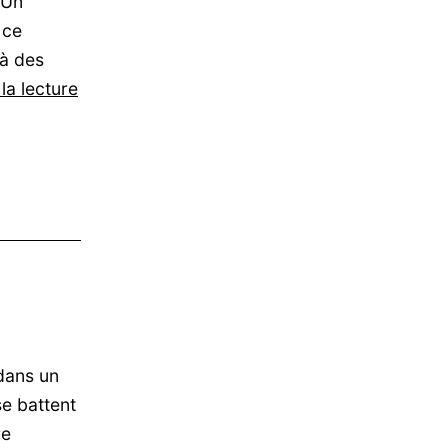
! Un
 ce
à des
La
la lecture
collection
Maxbrown
est
financé
dans un
e battent
re