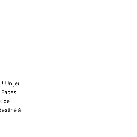
 ! Un jeu
 Faces.
k de
destiné à