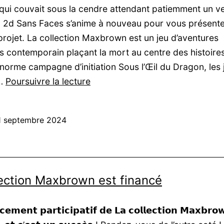
u qui couvait sous la cendre attendant patiemment un v
é, 2d Sans Faces s’anime à nouveau pour vous présent
rojet. La collection Maxbrown est un jeu d’aventures
es contemporain plaçant la mort au centre des histoire
’énorme campagne d’initiation Sous l’Œil du Dragon, les 
Lancement
s…
Poursuivre la lecture
de
La
1 septembre 2024
Collection
Maxbrown
lection Maxbrown est financé
𝗰𝗲𝗺𝗲𝗻𝘁 𝗽𝗮𝗿𝘁𝗶𝗰𝗶𝗽𝗮𝘁𝗶𝗳 𝗱𝗲 𝗟𝗮 𝗰𝗼𝗹𝗹𝗲𝗰𝘁𝗶𝗼𝗻 𝗠𝗮𝘅𝗯𝗿𝗼