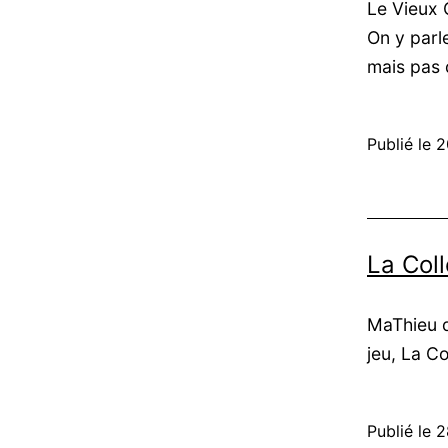
Le Vieux 
On y parl
mais pas 
Publié le
2
La Col
MaThieu d
jeu, La C
Publié le
2