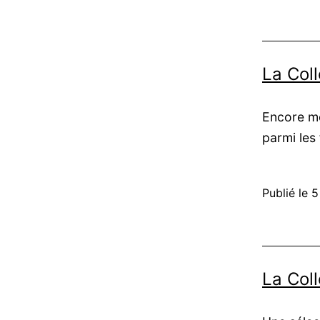
La Coll
Encore me
parmi les
Publié le
5
La Col