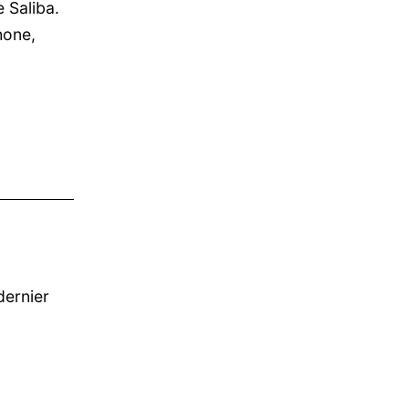
 Saliba.
hone,
dernier