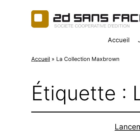
Aller
au
contenu
2d
Accueil
Sans
Faces
Accueil
»
La Collection Maxbrown
Étiquette :
Lancem