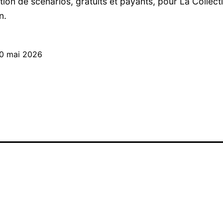
tion de scénarios, gratuits et payants, pour La Collect
n.
0 mai 2026