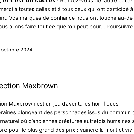
𝗲́, 𝗲𝘁 𝗰’𝗲𝘀𝘁 𝘂𝗻 𝘀𝘂𝗰𝗰𝗲̀𝘀 ! Rendez-vous de l’autre coté 
erci à toutes celles et à tous ceux qui ont participé à
nt. Vos marques de confiance nous ont touché au-del
ous allons faire tout ce que l’on peut pour…
Poursuivre 
 octobre 2024
lection Maxbrown
tion Maxbrown est un jeu d’aventures horrifiques
raines plongeant des personnages issus du commun 
naturel où d’anciennes créatures autrefois humaines s
re pour le plus grand des prix : vaincre la mort et viv