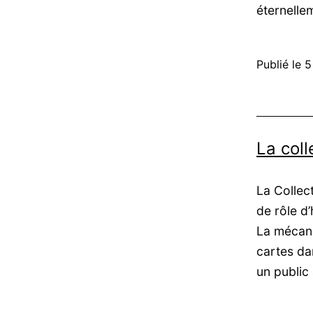
éternelle
Publié le
5
La col
La Collec
de rôle d
La mécaniq
cartes dan
un public