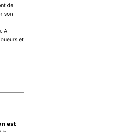
ent de
er son
s. A
joueurs et
𝘄𝗻 𝗲𝘀𝘁