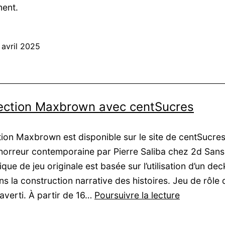
ment.
 avril 2025
lection Maxbrown avec centSucres
tion Maxbrown est disponible sur le site de centSucres
’horreur contemporaine par Pierre Saliba chez 2d Sans
ue de jeu originale est basée sur l’utilisation d’un dec
s la construction narrative des histoires. Jeu de rôle 
La
 averti. À partir de 16…
Poursuivre la lecture
collection
Maxbrown