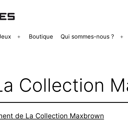
Jeux
Boutique
Qui sommes-nous ?
Ouvrir
Ou
le
le
menu
m
La Collection 
ent de La Collection Maxbrown