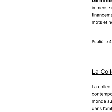
𝘁𝗲𝗿𝗺𝗶𝗻
immense m
financeme
mots et n
Publié le
4
La Col
La collec
contempo
monde sur
dans l’omb