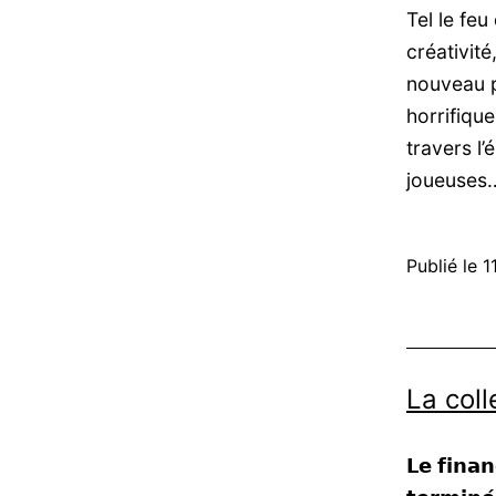
Tel le fe
créativit
nouveau p
horrifiqu
travers l
joueuse
Publié le
1
La col
𝗟𝗲 𝗳𝗶𝗻𝗮