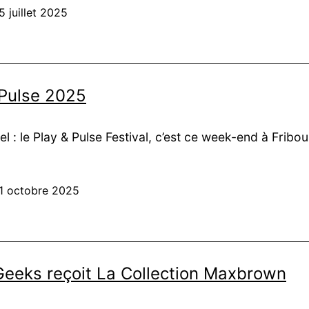
5 juillet 2025
avec
centSucre
 Pulse 2025
el : le Play & Pulse Festival, c’est ce week-end à Fribo
1 octobre 2025
Geeks reçoit La Collection Maxbrown