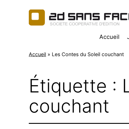
Aller
au
contenu
2d
Accueil
Sans
Faces
Accueil
»
Les Contes du Soleil couchant
Étiquette :
couchant