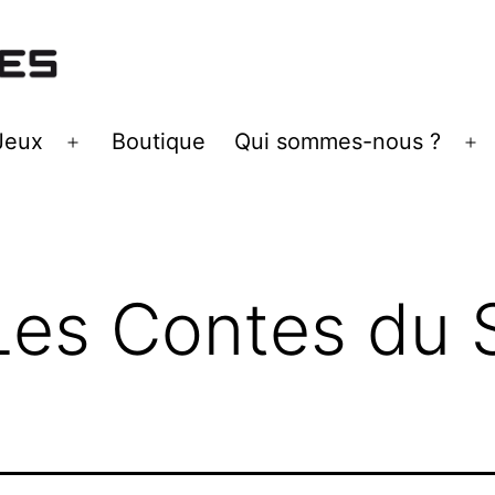
Jeux
Boutique
Qui sommes-nous ?
Ouvrir
Ou
le
le
menu
m
Les Contes du S