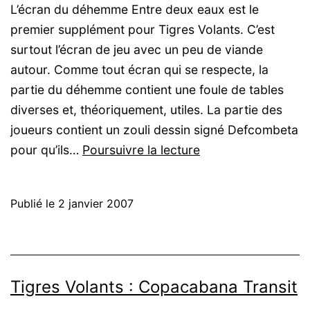
L’écran du déhemme Entre deux eaux est le
premier supplément pour Tigres Volants. C’est
surtout l’écran de jeu avec un peu de viande
autour. Comme tout écran qui se respecte, la
partie du déhemme contient une foule de tables
diverses et, théoriquement, utiles. La partie des
joueurs contient un zouli dessin signé Defcombeta
Tigres
pour qu’ils…
Poursuivre la lecture
Volants
:
Publié le
2 janvier 2007
Entre
deux
eaux
(Écran
Tigres Volants : Copacabana Transit
de
jeu)