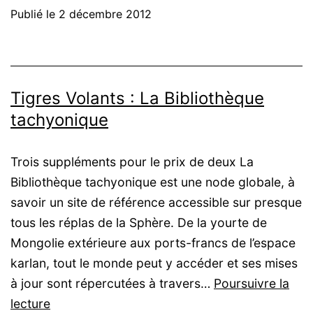
Publié le
2 décembre 2012
Le
Secret
du
Domaine
Tigres Volants : La Bibliothèque
des
tachyonique
trois
sources
Trois suppléments pour le prix de deux La
Bibliothèque tachyonique est une node globale, à
savoir un site de référence accessible sur presque
tous les réplas de la Sphère. De la yourte de
Mongolie extérieure aux ports-francs de l’espace
karlan, tout le monde peut y accéder et ses mises
à jour sont répercutées à travers…
Poursuivre la
Tigres
lecture