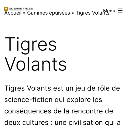
Aller
2d
Menu
au
Accueil
»
Gammes épuisées
»
Tigres Volants
Sans
contenu
Faces
Tigres
Volants
Tigres Volants est un jeu de rôle de
science-fiction qui explore les
conséquences de la rencontre de
deux cultures : une civilisation qui a