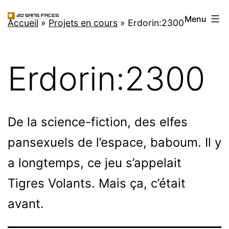
Aller
2d
Menu
au
Accueil
»
Projets en cours
»
Erdorin:2300
Sans
contenu
Faces
Erdorin:2300
De la science-fiction, des elfes
pansexuels de l’espace, baboum. Il y
a longtemps, ce jeu s’appelait
Tigres Volants. Mais ça, c’était
avant.