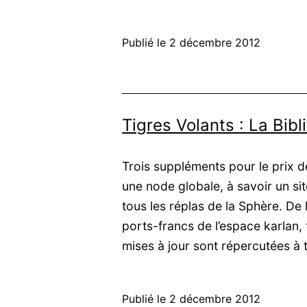
Volants
:
Publié le
2 décembre 2012
Le
Secret
du
Domaine
Tigres Volants : La Bib
des
trois
Trois suppléments pour le prix 
sources
une node globale, à savoir un si
tous les réplas de la Sphère. De
ports-francs de l’espace karlan,
mises à jour sont répercutées à
Publié le
2 décembre 2012