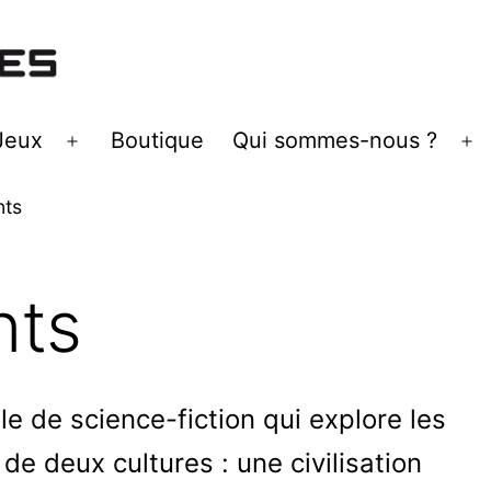
Jeux
Boutique
Qui sommes-nous ?
Ouvrir
Ou
le
le
nts
menu
m
nts
le de science-fiction qui explore les
e deux cultures : une civilisation