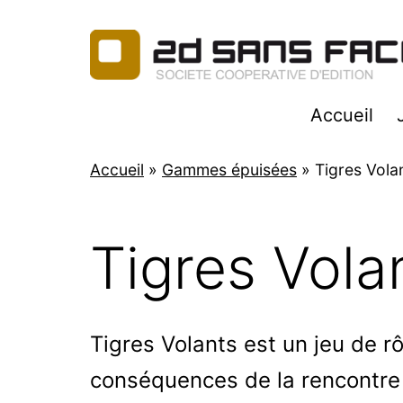
Aller
au
contenu
2d
Accueil
Sans
Faces
Accueil
»
Gammes épuisées
»
Tigres Vola
Tigres Vola
Tigres Volants est un jeu de rô
conséquences de la rencontre d