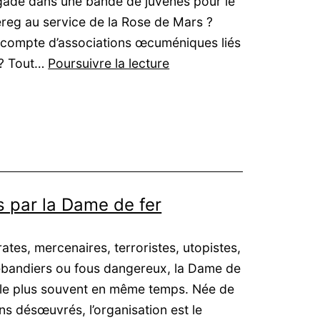
igadé dans une bande de juvenes pour le
ereg au service de la Rose de Mars ?
e compte d’associations œcuméniques liés
Tigres
 ? Tout…
Poursuivre la lecture
Volants
:
Copacabana
Transit
s par la Dame de fer
ates, mercenaires, terroristes, utopistes,
rebandiers ou fous dangereux, la Dame de
 et le plus souvent en même temps. Née de
iens désœuvrés, l’organisation est le