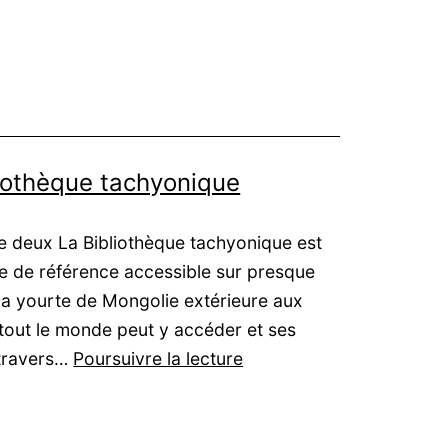
liothèque tachyonique
de deux La Bibliothèque tachyonique est
te de référence accessible sur presque
 la yourte de Mongolie extérieure aux
 tout le monde peut y accéder et ses
Tigres
 travers…
Poursuivre la lecture
Volants
:
La