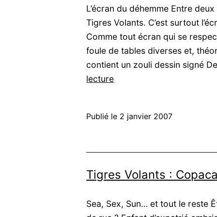
L’écran du déhemme Entre deux 
Tigres Volants. C’est surtout l’é
Comme tout écran qui se respect
foule de tables diverses et, théo
contient un zouli dessin signé 
Tigres
lecture
Volants
:
Publié le
2 janvier 2007
Entre
deux
eaux
(Écran
Tigres Volants : Copac
de
jeu)
Sea, Sex, Sun… et tout le reste Ê