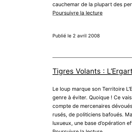
cauchemar de la plupart des pe
Tigres
Poursuivre la lecture
Volants
:
Publié le
2 avril 2008
Maudits
par
la
Dame
Tigres Volants : L’Ergar
de
fer
Le loup marque son Territoire L’
genre à éviter. Quoique ! Ce vai
compte de mercenaires dévoués
rusés, de politiciens bafoués. Mai
luxueux, une base d’opération eff
Tigres
Poursuivre la lecture