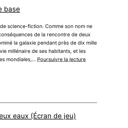
de base
le de science-fiction. Comme son nom ne
s conséquences de la rencontre de deux
dominé la galaxie pendant près de dix mille
ie millénaire de ses habitants, et les
Tigres
rres mondiales,…
Poursuivre la lecture
Volants
:
Livre
de
base
deux eaux (Écran de jeu)