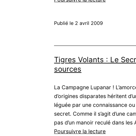
Volants
:
Publié le
2 avril 2009
L’Ergartis,
la
course
du
Tigres Volants : Le Sec
loup
sources
La Campagne Lupanar ! L’amorce
d’origines disparates héritent d’
léguée par une connaissance ou u
secret. Comme il s’agit d’une cam
pas d’un manoir reculé dans les
Tigres
Poursuivre la lecture