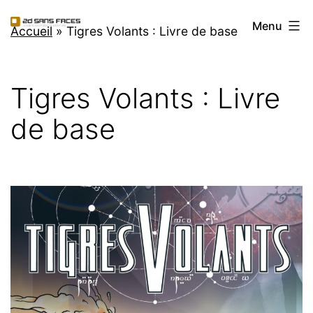
Aller
2d
Menu
au
Accueil
»
Tigres Volants : Livre de base
Sans
contenu
Faces
Tigres Volants : Livre
de base