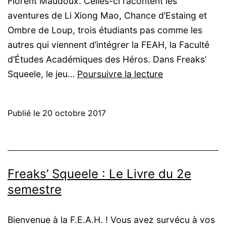
Florent Maudoux. Celles-ci racontent les
aventures de Li Xiong Mao, Chance d’Estaing et
Ombre de Loup, trois étudiants pas comme les
autres qui viennent d’intégrer la FEAH, la Faculté
d’Études Académiques des Héros. Dans Freaks’
Freaks’
Squeele, le jeu…
Poursuivre la lecture
Squeele,
le
Publié le
20 octobre 2017
jeu
d’aventures
Freaks’ Squeele : Le Livre du 2e
semestre
Bienvenue à la F.E.A.H. ! Vous avez survécu à vos