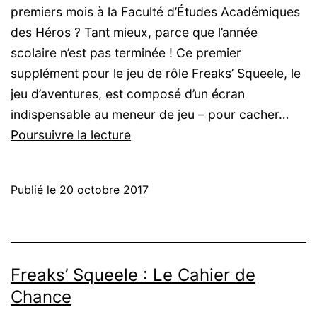
premiers mois à la Faculté d’Études Académiques
des Héros ? Tant mieux, parce que l’année
scolaire n’est pas terminée ! Ce premier
supplément pour le jeu de rôle Freaks’ Squeele, le
jeu d’aventures, est composé d’un écran
indispensable au meneur de jeu – pour cacher…
Freaks’
Poursuivre la lecture
Squeele
:
Publié le
20 octobre 2017
Le
Livre
du
2e
Freaks’ Squeele : Le Cahier de
semestre
Chance