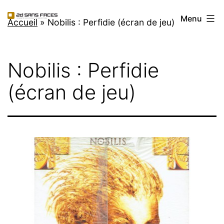
Aller
2d
Menu
au
Accueil
»
Nobilis : Perfidie (écran de jeu)
Sans
contenu
Faces
Nobilis : Perfidie
(écran de jeu)